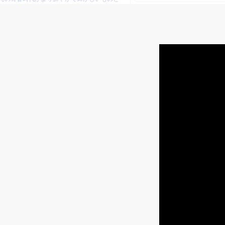
から応援しています。最高の瞬間を
合えるよう、勝利に向かって突き進
！