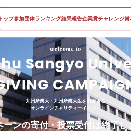
トップ
参加団体
ランキング
結果報告
企業賞
チャレンジ賞
welcome to
hu Sangyo Unive
GIVING CAMPAIG
九州産業大・九州産業大生
を応援する
オンラインチャリティーイベント
ペーンの寄付・投票受付は終了し