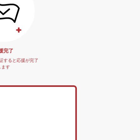
援完了
認証すると応援が完了
します