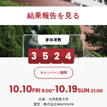
結果報告を見る
参加者数
3
5
2
4
人
キャンペーン期間
10.10
10.19
-
FRI
SUN
9:00
21:00
主催：
九州産業大学
運営：株式会社Alumnote