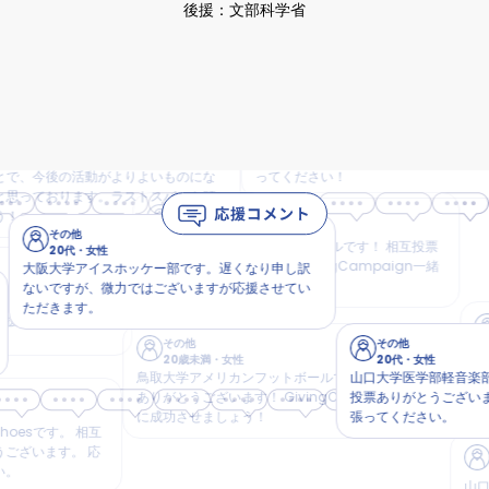
後援：文部科学省
その他
20歳未満
・
男性
ぐるりと。」の者で
山口大学医学部軽音楽部LatinEchoesです。 相互
います💖お互いに応
投票ありがとうございます。 応援してます。頑張
動がよりよいものにな
ってください！
す。ラストスパート頑
その他
20代
・
男性
他
鳥取大学アメリカンフットボールです！ 相互投票
・
女性
ありがとうございます！ GivingCampaign一緒
アイスホッケー部です。遅くなり申し訳
に成功させましょう！
が、微力ではございますが応援させてい
です。 相互
す。
います。
その他
20代
・
その他
その他
大阪公立大学
20歳未満
・
女性
20代
・
女性
への投票お
鳥取大学アメリカンフットボールです！ 相互投票
山口大学医学部軽音楽部LatinEcho
う🔥
ありがとうございます！ GivingCampaign一緒
投票ありがとうございます。 応援し
に成功させましょう！
張ってください。
。 相互
す。 応
その他
20代
・
女性
山口大学医学部軽