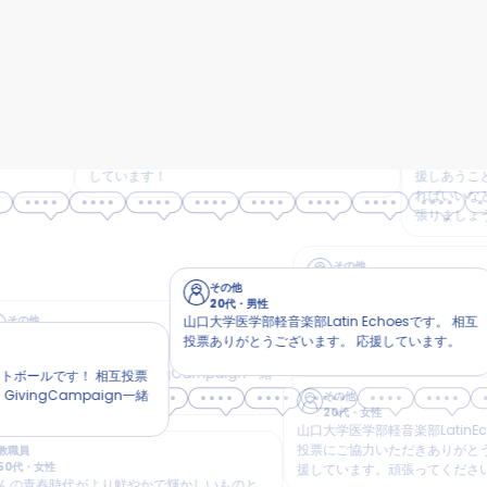
その他
その他
20歳未満
・
女性
20代
・
女性
青山学院大学水泳部です！ 水ではなく氷の上で戦
神戸女子大学「子ども食堂
うアイスホッケーかっこよくて尊敬します！ 応援
す。相互投票ありがとうござ
しています！
援しあうことで、今後の活
ればいいなと思っておりま
張りましょう！
その
20代
その他
大阪大学
20代
・
女性
ないです
その他
山口大学医学部軽音楽部LatinEchoes
20代
・
男性
ただきま
投票ありがとうございます。 応援して
山口大学医学部軽音楽部Latin Echoesです。 相互
性
投票ありがとうございます。 応援しています。
リカンフットボールです！ 相互投票
います！ GivingCampaign一緒
！ 相互投票
ましょう！
paign一緒
その他
20代
・
女性
山口大学医学部軽音楽部LatinEchoesです
投票にご協力いただきありがとうございま
援しています。頑張ってください。
時代がより鮮やかで輝かしいものと