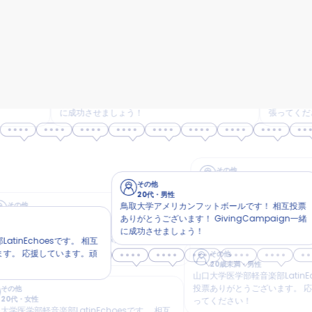
その他
その他
20代
・
男性
20歳未満
・
女性
鳥取大学アメリカンフットボールです！ 相互投票
山口大学医学部軽音楽部Lati
ありがとうございます！ GivingCampaign一緒
投票ありがとうございます
に成功させましょう！
張ってください。
その
20
その他
山口大学医
20代
・
女性
投票あり
その他
新潟大学表千家茶道部です🍚🌾✨🍵 お
20代
・
男性
ってく
ましょうねꧦ𐅁𐀸𐋠𛰙᭜𖫴𖫰𖫱𖫳𖫲𖫲𖫳𖫴𖫰𖫱꛰ﯩᩝ︪᭜𖫴𖫰𖫱𖫳𖫲𖫲𖫳𖫴𖫰𖫱꛰ީᩝ𛰚っ ≡ ♡
鳥取大学アメリカンフットボールです！ 相互投票
男性
ありがとうございます！ GivingCampaign一緒
男子ラクロス部 13日20時～21時弊部
に成功させましょう！
願いいたします！ 絶対に1位獲りましょ
esです。 相互
ています。頑
その他
20歳未満
・
男性
山口大学医学部軽音楽部LatinEchoesで
投票ありがとうございます。 応援してま
ってください！
音楽部LatinEchoesです。 相互